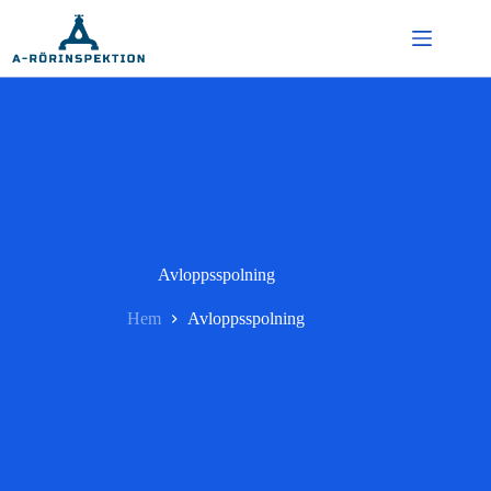
Hoppa
till
innehåll
Avloppsspolning
Hem
Avloppsspolning