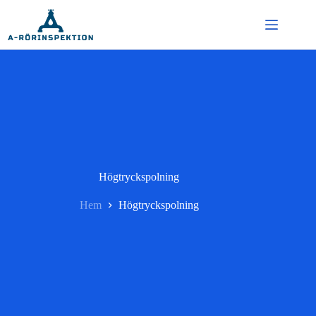
Hoppa
till
innehåll
Högtryckspolning
Hem
Högtryckspolning